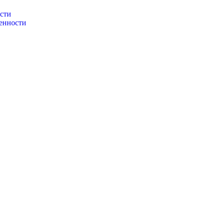
сти
енности